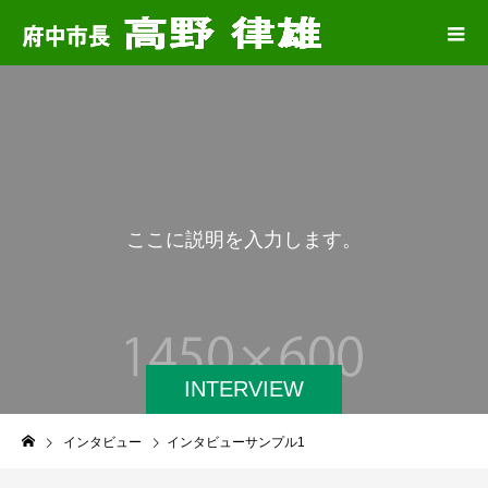
こ
こ
に
説
明
を
入
力
し
ま
す
。
INTERVIEW
インタビュー
インタビューサンプル1