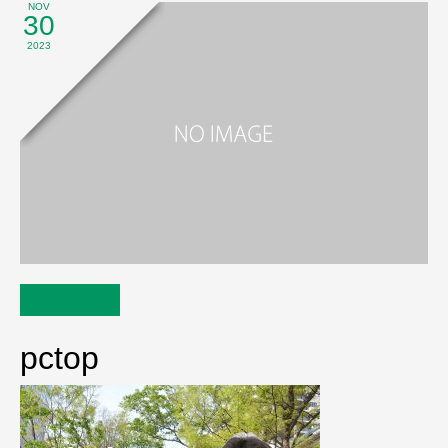
NOV
30
2023
pctop