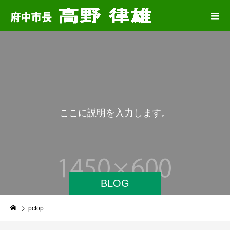
こ
こ
に
説
明
を
入
力
し
ま
す
。
BLOG
pctop